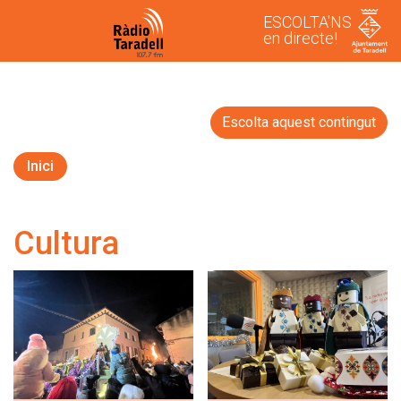
ESCOLTA'NS
en directe!
Escolta aquest contingut
Inici
Cultura