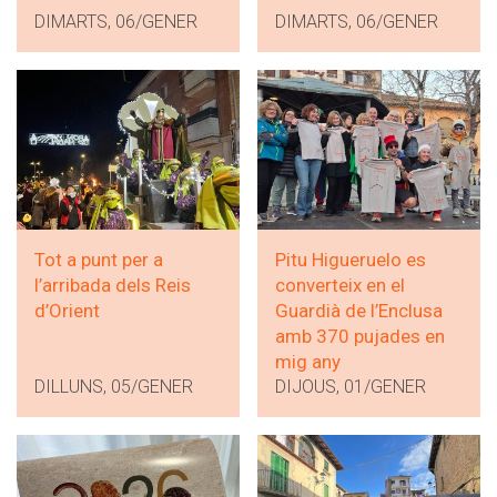
DIMARTS, 06/GENER
DIMARTS, 06/GENER
Tot a punt per a
Pitu Higueruelo es
l’arribada dels Reis
converteix en el
d’Orient
Guardià de l’Enclusa
amb 370 pujades en
mig any
DILLUNS, 05/GENER
DIJOUS, 01/GENER