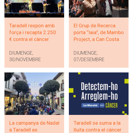
Taradell respon amb
El Grup de Recerca
força i recapta 2.250
porta “Iaia”, de Mambo
€ contra el càncer
Project, a Can Costa
DIUMENGE,
DIUMENGE,
30/NOVEMBRE
07/DESEMBRE
La campanya de Nadal
Taradell se suma a la
a Taradell es
lluita contra el càncer