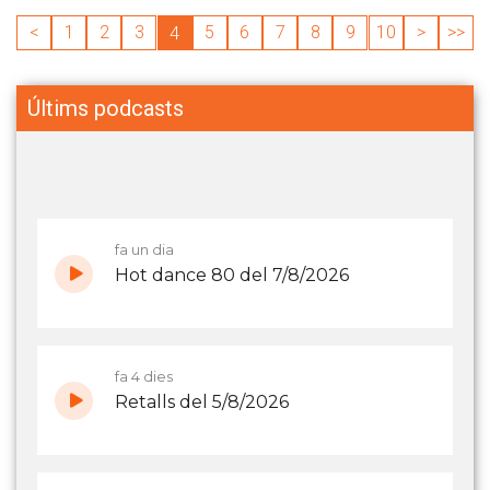
<
1
2
3
5
6
7
8
9
10
>
>>
4
Últims podcasts