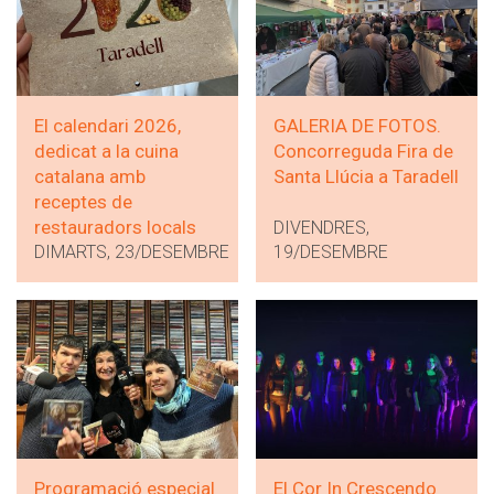
El calendari 2026,
GALERIA DE FOTOS.
dedicat a la cuina
Concorreguda Fira de
catalana amb
Santa Llúcia a Taradell
receptes de
restauradors locals
DIVENDRES,
DIMARTS, 23/DESEMBRE
19/DESEMBRE
Programació especial
El Cor In Crescendo