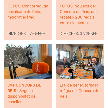
FOTOS. Concorreguda
FOTOS. Nou èxit del
cavalcada de Reis,
Concurs de Reis, que
malgrat el fred
repateix 200 regals
entre els oients
DIMECRES, 07/GENER
DIMECRES, 07/GENER
39è CONCURS DE
El 6 de gener, torna la
REIS
| Segueix la
màgia del Concurs de
disponibiltat de
Reis
caselles