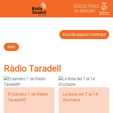
ESCOLTA'NS
en directe!
Escolta aquest contingut
Inici
Ràdio Taradell
El número 1 de Ràdio
La llista del 7 al 14
Taradell!!!
d'octubre