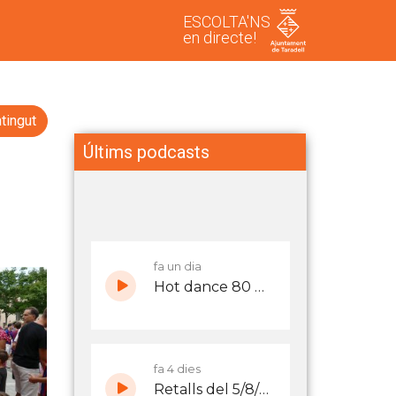
ESCOLTA'NS
en directe!
tingut
Últims podcasts