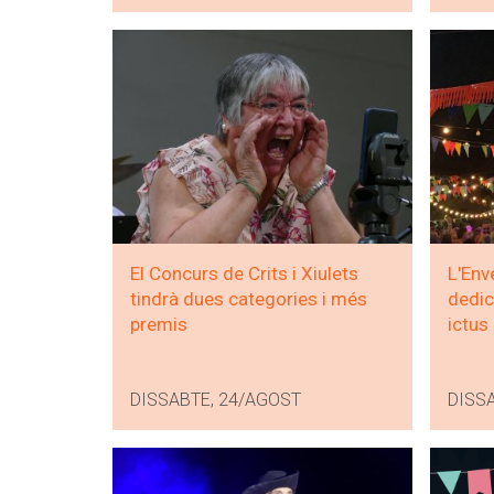
El Concurs de Crits i Xiulets
L'Env
tindrà dues categories i més
dedic
premis
ictus
DISSABTE, 24/AGOST
DISS