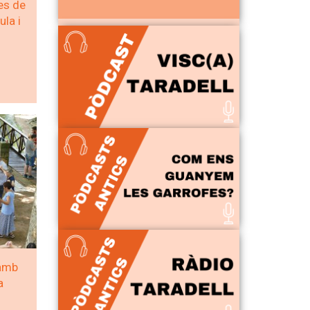
es de
ula i
amb
a