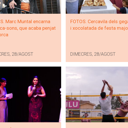
. Marc Muntal encarna
FOTOS. Cercavila dels geg
ca-sons, que acaba penjat
i xocolatada de festa majo
forca
CRES, 28/AGOST
DIMECRES, 28/AGOST