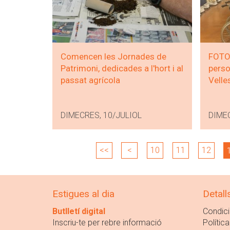
Comencen les Jornades de
FOTOS
Patrimoni, dedicades a l'hort i al
perso
passat agrícola
Velle
DIMECRES, 10/JULIOL
DIME
<<
<
10
11
12
Estigues al dia
Detall
Butlletí digital
Condici
Inscriu-te per rebre informació
Política