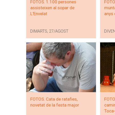
FOTOS. 1.100 persones
FOTOS
assisteixen al sopar de
munta
L'Envelat
anys 
DIMARTS, 27/AGOST
DIVE
FOTOS. Cata de ratafies,
FOTOS.
novetat de la festa major
camin
Toca