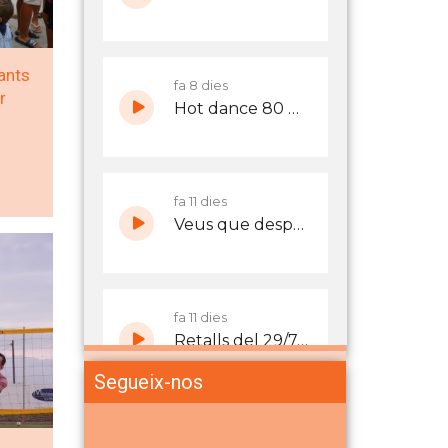
ants
r
Segueix-nos