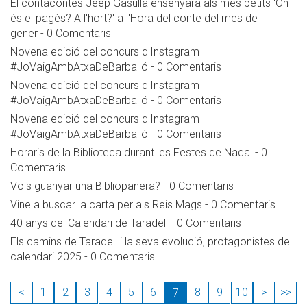
El contacontes Jeep Gasulla ensenyarà als més petits 'On
és el pagès? A l'hort?' a l'Hora del conte del mes de
gener
-
0 Comentaris
Novena edició del concurs d'Instagram
#JoVaigAmbAtxaDeBarballó
-
0 Comentaris
Novena edició del concurs d'Instagram
#JoVaigAmbAtxaDeBarballó
-
0 Comentaris
Novena edició del concurs d'Instagram
#JoVaigAmbAtxaDeBarballó
-
0 Comentaris
Horaris de la Biblioteca durant les Festes de Nadal
-
0
Comentaris
Vols guanyar una Bibliopanera?
-
0 Comentaris
Vine a buscar la carta per als Reis Mags
-
0 Comentaris
40 anys del Calendari de Taradell
-
0 Comentaris
Els camins de Taradell i la seva evolució, protagonistes del
calendari 2025
-
0 Comentaris
<
1
2
3
4
5
6
8
9
10
>
>>
7