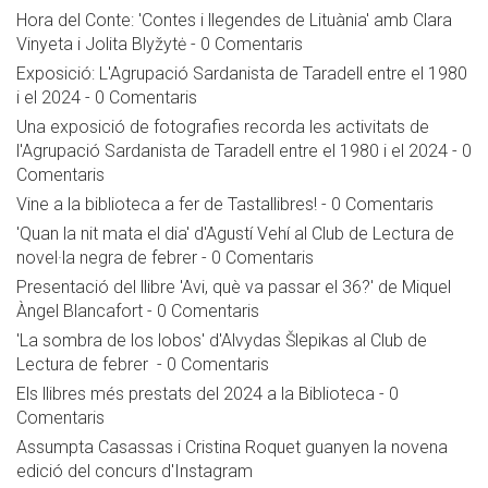
Hora del Conte: 'Contes i llegendes de Lituània' amb Clara
Vinyeta i Jolita Blyžytė
-
0 Comentaris
Exposició: L'Agrupació Sardanista de Taradell entre el 1980
i el 2024
-
0 Comentaris
Una exposició de fotografies recorda les activitats de
l'Agrupació Sardanista de Taradell entre el 1980 i el 2024
-
0
Comentaris
Vine a la biblioteca a fer de Tastallibres!
-
0 Comentaris
'Quan la nit mata el dia' d'Agustí Vehí al Club de Lectura de
novel·la negra de febrer
-
0 Comentaris
Presentació del llibre 'Avi, què va passar el 36?' de Miquel
Àngel Blancafort
-
0 Comentaris
'La sombra de los lobos' d'Alvydas Šlepikas al Club de
Lectura de febrer
-
0 Comentaris
Els llibres més prestats del 2024 a la Biblioteca
-
0
Comentaris
Assumpta Casassas i Cristina Roquet guanyen la novena
edició del concurs d'Instagram