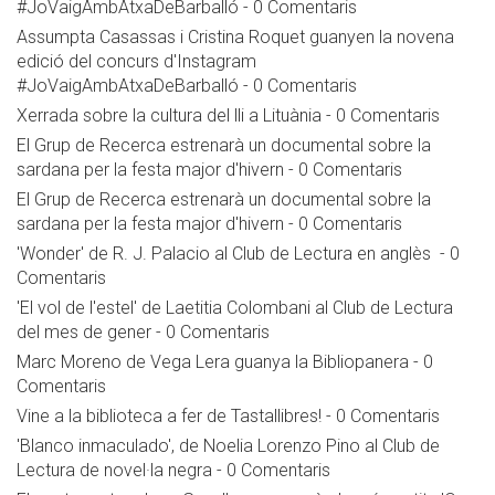
#JoVaigAmbAtxaDeBarballó
-
0 Comentaris
Assumpta Casassas i Cristina Roquet guanyen la novena
edició del concurs d'Instagram
#JoVaigAmbAtxaDeBarballó
-
0 Comentaris
Xerrada sobre la cultura del lli a Lituània
-
0 Comentaris
El Grup de Recerca estrenarà un documental sobre la
sardana per la festa major d'hivern
-
0 Comentaris
El Grup de Recerca estrenarà un documental sobre la
sardana per la festa major d'hivern
-
0 Comentaris
'Wonder' de R. J. Palacio al Club de Lectura en anglès
-
0
Comentaris
'El vol de l'estel' de Laetitia Colombani al Club de Lectura
del mes de gener
-
0 Comentaris
Marc Moreno de Vega Lera guanya la Bibliopanera
-
0
Comentaris
Vine a la biblioteca a fer de Tastallibres!
-
0 Comentaris
'Blanco inmaculado', de Noelia Lorenzo Pino al Club de
Lectura de novel·la negra
-
0 Comentaris