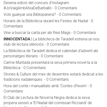
Desena edició del concurs d'Instagram
#JoVaigAmbAtxaDeBarballó
-
0 Comentaris
Vols guanyar una Bibliopanera?
-
0 Comentaris
Horaris de la Biblioteca durant les Festes de Nadal
-
0
Comentaris
Vine a buscar la carta per als Reis Mags
-
0 Comentaris
INNOCENTADA
| La biblioteca de Taradell estrena un nou
club de lectura silenciós
-
0 Comentaris
La Biblioteca de Taradell dedica el calendari d’advent als
personatges literaris
-
0 Comentaris
Carme Muntada presentarà la seva primera novel·la a la
Biblioteca
-
0 Comentaris
Stories & Culture del mes de desembre estarà dedicat a les
tradicions nadalenques
-
0 Comentaris
Hora del conte i manualitats amb 'Contes d'hivern'
-
0
Comentaris
El Club de Lectura de Novel·la Negra dedica la seva
propera sessió a 'El Nadal del comissari Ricciardi' de