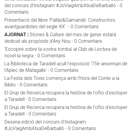
del concurs d'Instagram #JoVaigAmbAtxaDeBarballó
-
0
Comentaris
Presentació del llibre 'Pallàs&Gamandé. Constructors
avantguardistes del segle XX'
-
0 Comentaris
AJORNAT
| Stories & Culture del mes de gener estarà
dedicat als propòsits d'Any Nou
-
0 Comentaris
'Escopiré sobre la vostra tomba' al Club de Lectura de
novel·la negra
-
0 Comentaris
La Biblioteca de Taradell acull l'exposició '75è aniversari de
l'Aplec de Matagalls'
-
0 Comentaris
La Festa dels Tonis comença amb l'Hora del Conte a la
Biblio
-
0 Comentaris
El Grup de Recerca recupera la història de l'ofici d'escloper
a Taradell
-
0 Comentaris
El Grup de Recerca recupera la història de l'ofici d'escloper
a Taradell
-
0 Comentaris
Desena edició del concurs d'Instagram
#JoVaigAmbAtxaDeBarballó
-
0 Comentaris