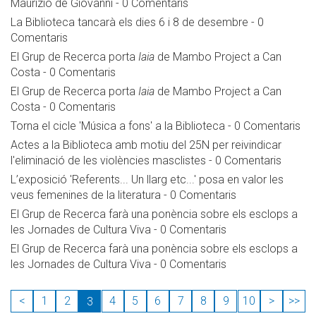
Maurizio de Giovanni
-
0 Comentaris
La Biblioteca tancarà els dies 6 i 8 de desembre
-
0
Comentaris
El Grup de Recerca porta
Iaia
de Mambo Project a Can
Costa
-
0 Comentaris
El Grup de Recerca porta
Iaia
de Mambo Project a Can
Costa
-
0 Comentaris
Torna el cicle 'Música a fons' a la Biblioteca
-
0 Comentaris
Actes a la Biblioteca amb motiu del 25N per reivindicar
l'eliminació de les violències masclistes
-
0 Comentaris
L’exposició 'Referents... Un llarg etc...' posa en valor les
veus femenines de la literatura
-
0 Comentaris
El Grup de Recerca farà una ponència sobre els esclops a
les Jornades de Cultura Viva
-
0 Comentaris
El Grup de Recerca farà una ponència sobre els esclops a
les Jornades de Cultura Viva
-
0 Comentaris
<
1
2
4
5
6
7
8
9
10
>
>>
3