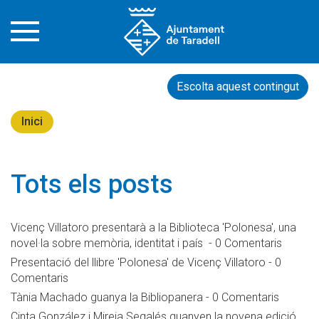
Escolta aquest contingut
Inici
Tots els posts
Vicenç Villatoro presentarà a la Biblioteca 'Polonesa', una
novel·la sobre memòria, identitat i país
-
0 Comentaris
Presentació del llibre 'Polonesa' de Vicenç Villatoro
-
0
Comentaris
Tània Machado guanya la Bibliopanera
-
0 Comentaris
Cinta González i Mireia Segalés guanyen la novena edició