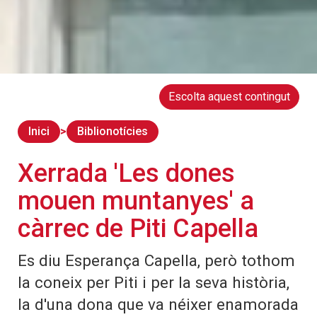
Escolta aquest contingut
Inici
Biblionotícies
Xerrada 'Les dones
mouen muntanyes' a
càrrec de Piti Capella
Es diu Esperança Capella, però tothom
la coneix per Piti i per la seva història,
la d'una dona que va néixer enamorada