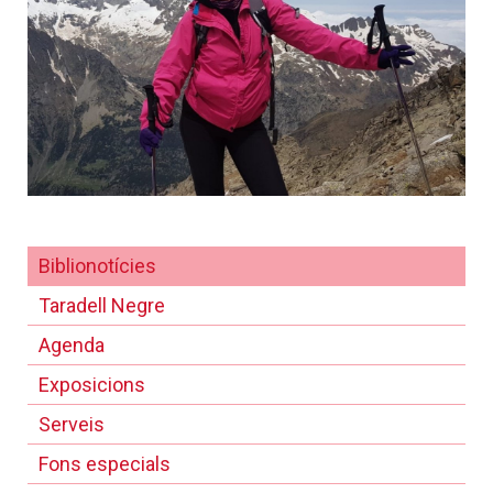
Biblionotícies
Taradell Negre
Agenda
Exposicions
Serveis
Fons especials